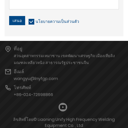
เสนอ
นโยบายความเป็นส่วนตัว
ที่อยู่
สวนอุตสาหกรรมเหมาซาน เขตพัฒนาเศรษฐกิจ เมืองเทียลิง
มณฑลเหลียวหนิง สาธารณรัฐประชาชนจีน
อีเมล์
wangyu@lnyfgp.com
โทรศัพท์
+86-024-72698866
ลิขสิทธิ์โดย© Liaoning Unify High Frequency Welding
Equipment Co. , Ltd