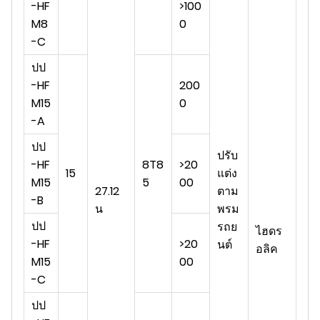
-HF
>100
M8
0
-C
ปป
-HF
200
M15
0
-A
ปป
ปรับ
-HF
8T8
>20
15
แต่ง
M15
5
00
27.12
ตาม
-B
น
พรม
ปป
รถย
ไฮดร
-HF
>20
นต์
อลิค
M15
00
-C
ปป