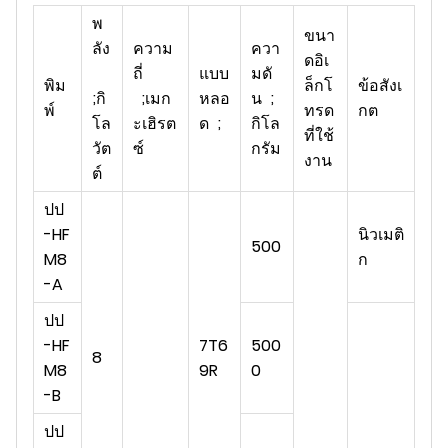
พ
ขนา
ลัง
ความ
ควา
ดอิเ
ถี่
แบบ
มดั
พิม
ล็กโ
ข้อสังเ
;กิ
;เมก
หลอ
น ;
พ์
ทรด
กต
โล
ะเฮิรต
ด ;
กิโล
ที่ใช้
วัต
ซ์
กรัม
งาน
ต์
ปป
-HF
นิวเมติ
500
M8
ก
-A
ปป
-HF
7T6
500
8
M8
9R
0
-B
ปป